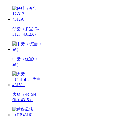
仔猪（多宝12-
312、4312A）
中猪（优宝中
猪）
大猪（4315H、
优宝4315）