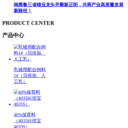
闽黑鲁三省猪业龙头齐聚新正阳，共商产业高质量发展
新路径！
PRODUCT CENTER
产品中心
乳猪用配合饲料
1#（贝倍加、人
工乳）
40%保育料
（4035H/优宝
4035S）