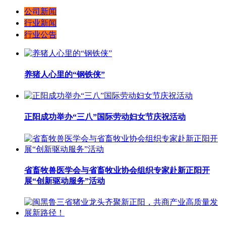
公司新闻
行业新闻
行业公告
养猪人心里的“钢铁侠”
正阳成功举办“三八”国际劳动妇女节庆祝活动
省畜牧兽医学会与省畜牧业协会组织专家赴新正阳开
展“创新驱动服务”活动