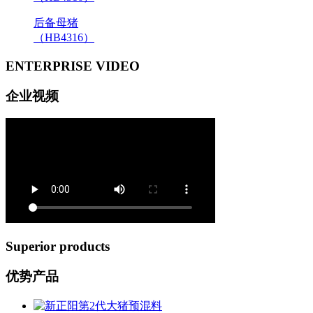
后备母猪
（HB4316）
ENTERPRISE VIDEO
企业视频
Superior products
优势产品