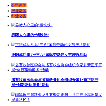
公司新闻
行业新闻
行业公告
养猪人心里的“钢铁侠”
正阳成功举办“三八”国际劳动妇女节庆祝活动
省畜牧兽医学会与省畜牧业协会组织专家赴新正阳开
展“创新驱动服务”活动