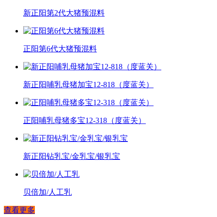
新正阳第2代大猪预混料
正阳第6代大猪预混料
新正阳哺乳母猪加宝12-818（度蓝关）
正阳哺乳母猪多宝12-318（度蓝关）
新正阳钻乳宝/金乳宝/银乳宝
贝倍加/人工乳
查看更多