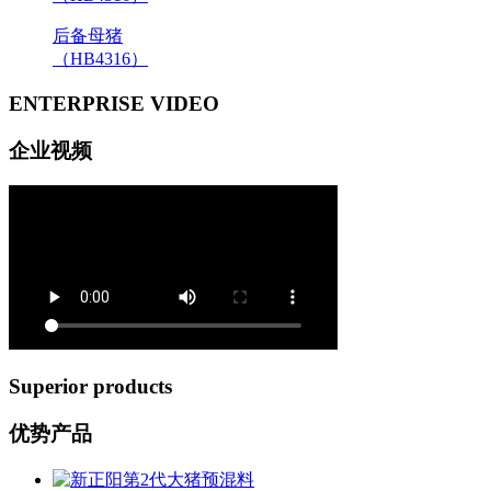
后备母猪
（HB4316）
ENTERPRISE VIDEO
企业视频
Superior products
优势产品