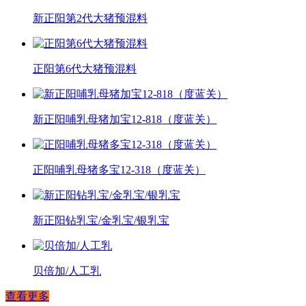
新正阳第2代大猪预混料
正阳第6代大猪预混料
新正阳哺乳母猪加宝12-818（度蓝关）
正阳哺乳母猪多宝12-318（度蓝关）
新正阳钻乳宝/金乳宝/银乳宝
贝倍加/人工乳
查看更多