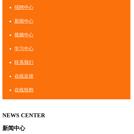
招聘中心
新闻中心
视频中心
学习中心
联系我们
在线反馈
在线投档
NEWS CENTER
新闻中心